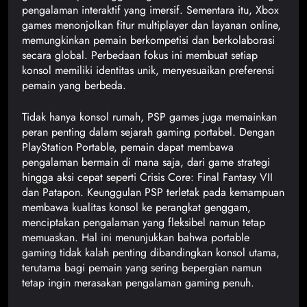
pengalaman interaktif yang imersif. Sementara itu, Xbox
games menonjolkan fitur multiplayer dan layanan online,
memungkinkan pemain berkompetisi dan berkolaborasi
secara global. Perbedaan fokus ini membuat setiap
konsol memiliki identitas unik, menyesuaikan preferensi
pemain yang berbeda.
Tidak hanya konsol rumah, PSP games juga memainkan
peran penting dalam sejarah gaming portabel. Dengan
PlayStation Portable, pemain dapat membawa
pengalaman bermain di mana saja, dari game strategi
hingga aksi cepat seperti Crisis Core: Final Fantasy VII
dan Patapon. Keunggulan PSP terletak pada kemampuan
membawa kualitas konsol ke perangkat genggam,
menciptakan pengalaman yang fleksibel namun tetap
memuaskan. Hal ini menunjukkan bahwa portable
gaming tidak kalah penting dibandingkan konsol utama,
terutama bagi pemain yang sering bepergian namun
tetap ingin merasakan pengalaman gaming penuh.