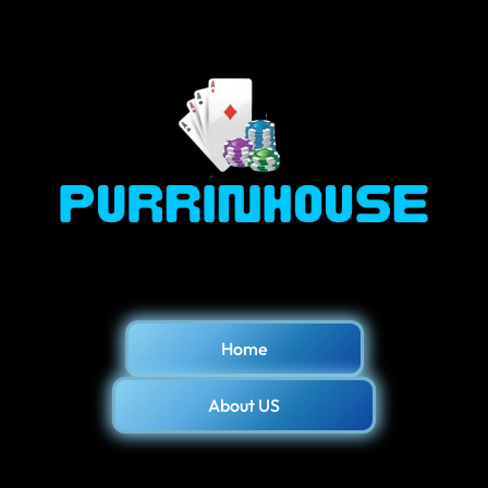
Home
About US