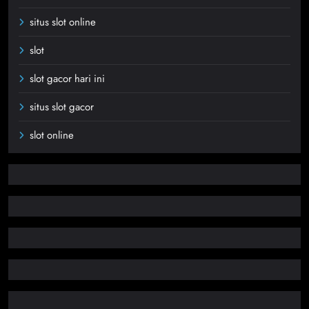
situs slot online
slot
slot gacor hari ini
situs slot gacor
slot online