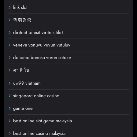
link slot
먹튀검증
diritmit binisit viritn sitilirt
veneve vonuvu vuvun vutuluv
donomo bonoso voron sotolor
คา สิ โน
uw99 vietnam
singapore online casino
game one
best online slot game malaysia
best online casino malaysia