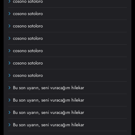
cosono sotoloro
cosono sotoloro
cosono sotoloro
cosono sotoloro
cosono sotoloro
cosono sotoloro
cosono sotoloro
Bu son uyarın, seni vuracağım hilekar
Bu son uyarın, seni vuracağım hilekar
Bu son uyarın, seni vuracağım hilekar
Bu son uyarın, seni vuracağım hilekar