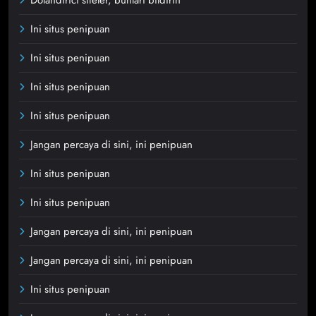
Ini situs penipuan
Ini situs penipuan
Ini situs penipuan
Ini situs penipuan
Jangan percaya di sini, ini penipuan
Ini situs penipuan
Ini situs penipuan
Jangan percaya di sini, ini penipuan
Jangan percaya di sini, ini penipuan
Ini situs penipuan